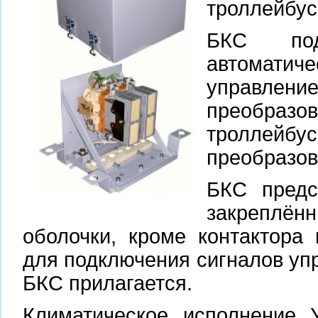
троллейбус
БКС под
автоматич
управле
преобраз
тролле
преобразов
БКС предс
закреплён
оболочки, кроме контактора
для подключения сигналов уп
БКС прилагается.
Климатическое исполнение У